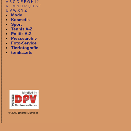
A
B
C
D
E
F
G
H
I
J
K
L
M
N
O
P
Q
R
S
T
U
V
W
X
Y
Z
Mode
Kosmetik
Sport
Tennis A-Z
Politik A-Z
Pressearchiv
Foto-Service
Tierfotografie
tonika.arts
© 2009 Brigitte Dummer