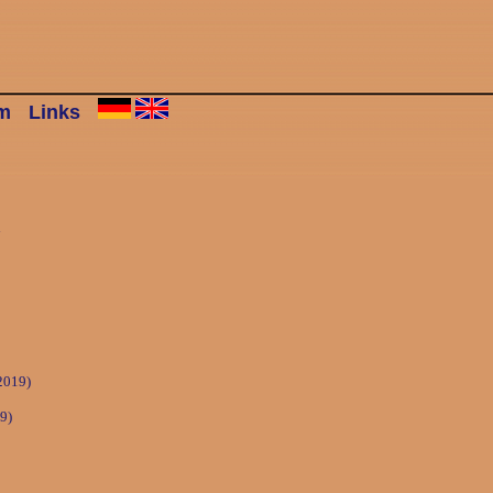
m
Links
 2019)
9)