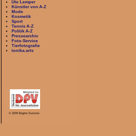
Ute Lemper
Künstler von A-Z
Mode
Kosmetik
Sport
Tennis A-Z
Politik A-Z
Pressearchiv
Foto-Service
Tierfotografie
tonika.arts
© 2009 Brigitte Dummer